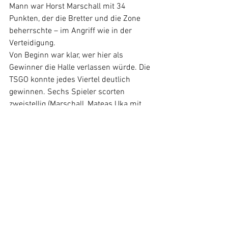
Mann war Horst Marschall mit 34 
Punkten, der die Bretter und die Zone 
beherrschte – im Angriff wie in der 
Verteidigung.
Von Beginn war klar, wer hier als 
Gewinner die Halle verlassen würde. Die 
TSGO konnte jedes Viertel deutlich 
gewinnen. Sechs Spieler scorten 
zweistellig (Marschall, Mateas Uka mit 
18 Punkten, Casper Lerche mit 16, 
Patrick Weis mit 13, Mathias Krykorka 
mit 12 und Henner Heinlein-Brüner mit 
10). „Wir haben jeden Menge Erfahrung 
und gealtertes Talent auf dem Platz“, 
sagte Weis nach dem Spiel. „In Der 
Kreisliga C wird es für jede Mannschaft 
schwer, gegen uns zu gewinnen.“
Die nächsten Heimspiele: 