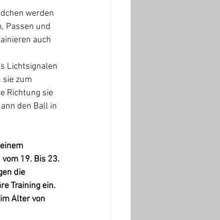
ädchen werden 
n, Passen und 
ainieren auch 
ls Lichtsignalen 
 sie zum 
he Richtung sie 
ann den Ball in 
 einem 
vom 19. Bis 23. 
gen die 
e Training ein. 
m Alter von 