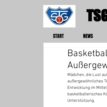
TSG
START
NEWS
Basketbal
Außergew
Mädchen, die Lust au
außergewöhnliches Tra
Entwicklung im Mittel
basketballerisches K
Unterstützung.