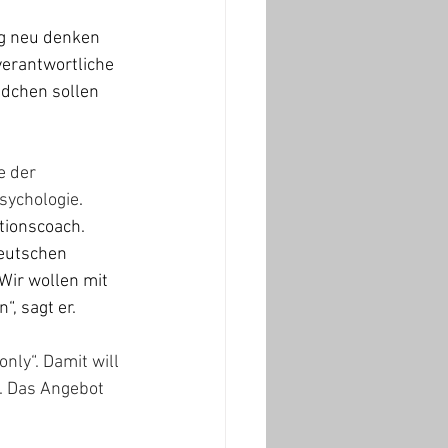
ng neu denken 
verantwortliche 
ädchen sollen 
e der 
sychologie
. 
tionscoach. 
eutschen 
Wir wollen mit 
, sagt er.
nly“. Damit will 
. Das Angebot 