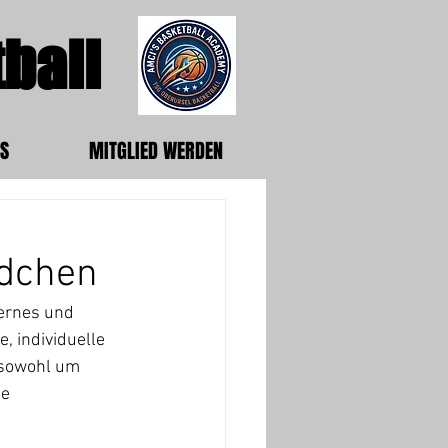
ball
S
MITGLIED WERDEN
ädchen
ernes und 
 individuelle 
 sowohl um 
e 