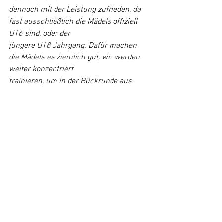
dennoch mit der Leistung zufrieden, da 
fast ausschließlich die Mädels offiziell 
U16 sind, oder der
jüngere U18 Jahrgang. Dafür machen 
die Mädels es ziemlich gut, wir werden 
weiter konzentriert
trainieren, um in der Rückrunde aus 
unseren Defiziten zu lernen und daran 
feilen, sodass wir
gestärkter rauskommen. Wir sind 
gespannt, was wir als Team noch leisten 
werden.
Wir freuen uns auf eine erfolgreiche 
Rückrunde.
Alle ansehen
Aktuelle Beiträge