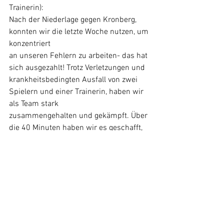
Trainerin): 
Nach der Niederlage gegen Kronberg, 
konnten wir die letzte Woche nutzen, um 
konzentriert 
an unseren Fehlern zu arbeiten- das hat 
sich ausgezahlt! Trotz Verletzungen und 
krankheitsbedingten Ausfall von zwei 
Spielern und einer Trainerin, haben wir 
als Team stark 
zusammengehalten und gekämpft. Über 
die 40 Minuten haben wir es geschafft, 
die Gegner 
unter Druck zu halten und Lücken 
genutzt, um Punkten zu können, sodass 
wir immer einen 
Abstand von 5 bis 10 Punkte aufrecht 
erhalten konnten. Ich bin ganz stolz auf 
den Team 
Zusammenhalt, ihr seid großartig und 