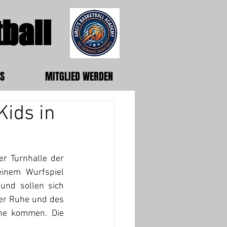
ball
S
MITGLIED WERDEN
ids in
r Turnhalle der 
inem Wurfspiel 
und sollen sich 
er Ruhe und des 
he kommen. Die 