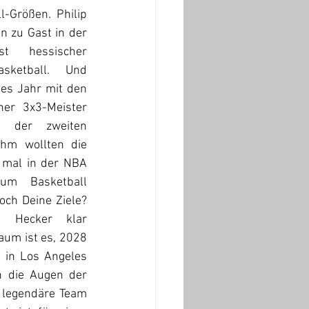
-Größen. Philip 
 zu Gast in der 
t hessischer 
sketball. Und 
ses Jahr mit den 
her 3x3-Meister 
 der zweiten 
ihm wollten die 
 mal in der NBA 
m Basketball 
h Deine Ziele? 
 Hecker klar 
aum ist es, 2028 
 in Los Angeles 
n die Augen der 
 legendäre Team 