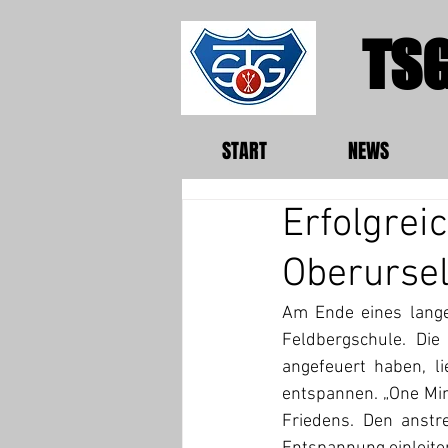
TSG
START
NEWS
Erfolgre
Oberurse
Am Ende eines lange,
Feldbergschule. Die
angefeuert haben, li
entspannen. „One Min
Friedens. Den anstr