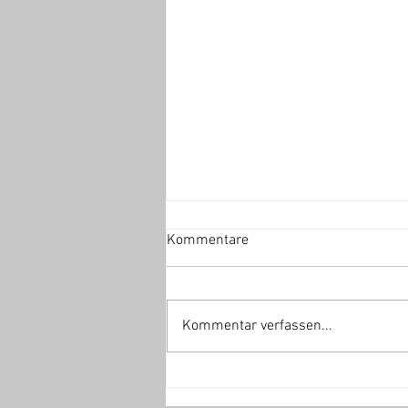
Kommentare
Kommentar verfassen...
JETZT EINSTEIGEN: Deine
Chance in Amci’s Basketball