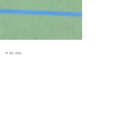
19. Okt. 2022
Spielberichte der WU14, WU16
und MU16 vom Heimspiel-
Wochenende (15./16.10.22)