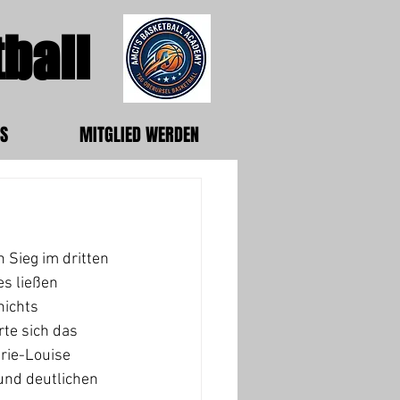
ball
S
MITGLIED WERDEN
 Sieg im dritten 
s ließen 
ichts 
rte sich das 
rie-Louise 
und deutlichen 