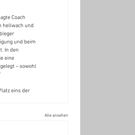
 sagte Coach 
n hellwach und 
bleger 
digung und beim 
. In den 
e eine 
gelegt – sowohl 
“
latz eins der 
Alle ansehen