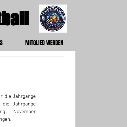
ball
S
MITGLIED WERDEN
ür die Jahrgänge 
r die
Jahrgänge 
ng November 
ngen. 