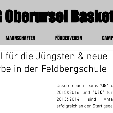
 Oberursel Basket
MANNSCHAFTEN
FÖRDERVEREIN
CAMP
l für die Jüngsten & neue
be in der Feldbergschule
Unsere neuen Teams 
"U8"
 f
2015&2016 und 
"U10" 
fü
2013&2014, sind Anfa
erfolgreich an den Start gega