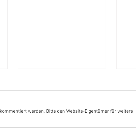
 kommentiert werden. Bitte den Website-Eigentümer für weitere
Gesa
JETZT EINSTEIGEN: Deine
Chance in Amci’s Basketball