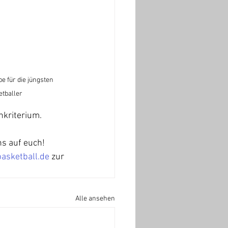
e für die jüngsten 
etballer
hkriterium.
ns auf euch!
sketball.de
 zur 
Alle ansehen