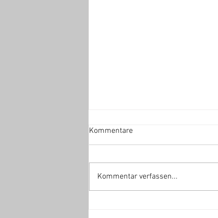
Kommentare
Kommentar verfassen...
JETZT EINSTEIGEN: Deine
Chance in Amci’s Basketball