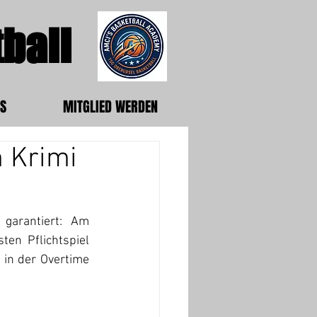
ball
S
MITGLIED WERDEN
m Krimi
arantiert: Am 
en Pflichtspiel 
in der Overtime 