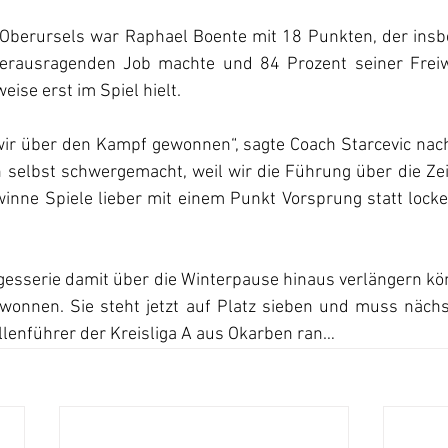
 Oberursels war Raphael Boente mit 18 Punkten, der insb
 herausragenden Job machte und 84 Prozent seiner Freiw
ise erst im Spiel hielt. 
wir über den Kampf gewonnen“, sagte Coach Starcevic nach 
selbst schwergemacht, weil wir die Führung über die Zeit
nne Spiele lieber mit einem Punkt Vorsprung statt locker
gesserie damit über die Winterpause hinaus verlängern kö
gewonnen. Sie steht jetzt auf Platz sieben und muss näch
lenführer der Kreisliga A aus Okarben ran…