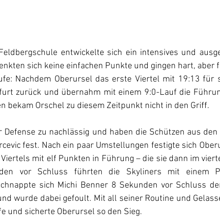
Feldbergschule entwickelte sich ein intensives und ausge
nkten sich keine einfachen Punkte und gingen hart, aber fa
ufe: Nachdem Oberursel das erste Viertel mit 19:13 für s
furt zurück und übernahm mit einem 9:0-Lauf die Führun
 bekam Orschel zu diesem Zeitpunkt nicht in den Griff.
er Defense zu nachlässig und haben die Schützen aus den A
arcevic fest. Nach ein paar Umstellungen festigte sich Ober
Viertels mit elf Punkten in Führung – die sie dann im vierte
en vor Schluss führten die Skyliners mit einem Pu
chnappte sich Michi Benner 8 Sekunden vor Schluss den
d wurde dabei gefoult. Mit all seiner Routine und Gelass
fe und sicherte Oberursel so den Sieg.