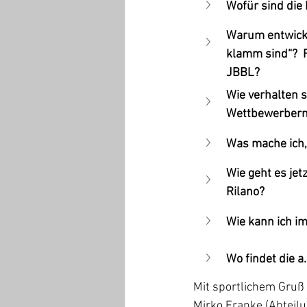
Wofür sind di
Warum entwickel
klamm sind“?  
JBBL?
Wie verhalten s
Wettbewerbern
Was mache ich, 
Wie geht es jet
Rilano?
Wie kann ich i
Wo findet die a
Mit sportlichem Gruß 
Mirko Franke (Abteilu