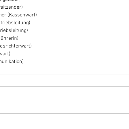
sitzender)
er (Kassenwart)
triebsleitung)
riebsleitung)
führerin)
dsrichterwart)
wart)
unikation)