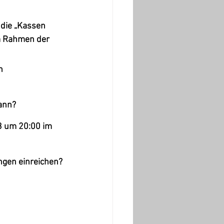
 die „Kassen 
m Rahmen der 
n 
ann? 
3 um 20:00 im 
ngen einreichen?