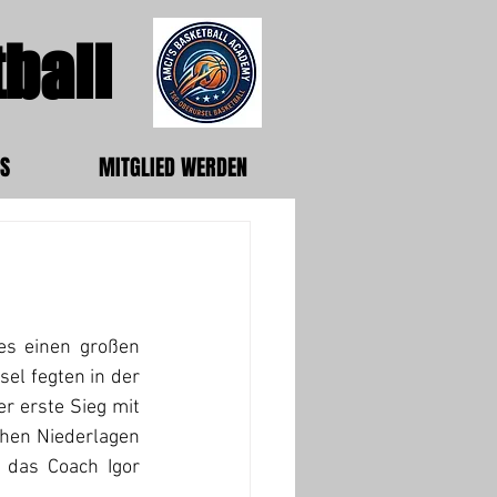
ball
S
MITGLIED WERDEN
s einen großen 
l fegten in der 
 erste Sieg mit 
chen Niederlagen 
 das Coach Igor 