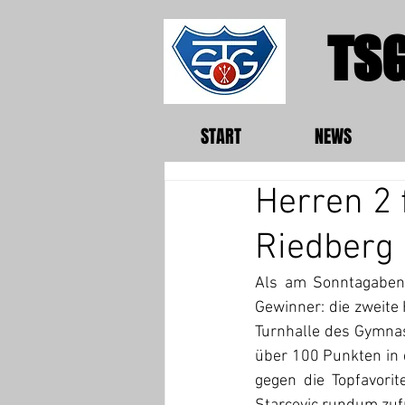
TSG
START
NEWS
Herren 2 
Riedberg
Als am Sonntagabend
Gewinner: die zweite
Turnhalle des Gymnas
über 100 Punkten in d
gegen die Topfavorit