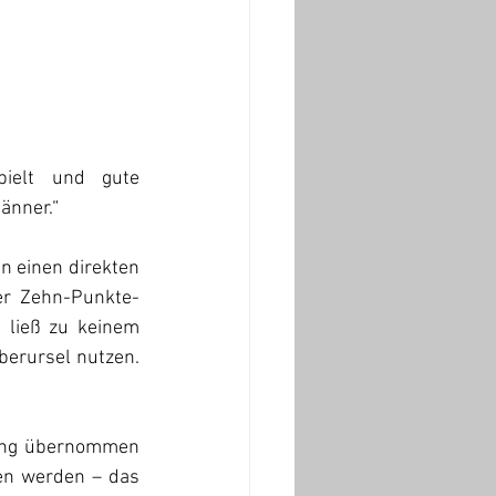
ielt und gute 
änner.“
n einen direkten 
ner Zehn-Punkte-
ließ zu keinem 
berursel nutzen. 
rung übernommen 
en werden – das 