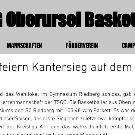
 Oberursel Basket
MANNSCHAFTEN
FÖRDERVEREIN
CAMP
feiern Kantersieg auf dem
 das Wahllokal im Gymnasium Riedberg schloss, gab e
 Herrenmannschaft der TSGO. Die Basketballer aus Oberurse
iums den SC Riedberg mit 103:48 vom Parkett. Es war der
ieser Saison, der erste Sieg nach zuletzt zwei kämpferis
en der Kreisliga A – und das wahrscheinlich erste Mal,