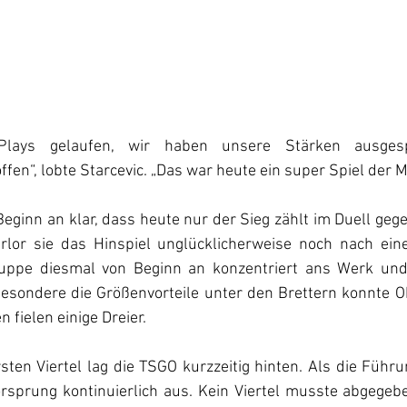
Plays gelaufen, wir haben unsere Stärken ausgesp
fen“, lobte Starcevic. „Das war heute ein super Spiel der M
Beginn an klar, dass heute nur der Sieg zählt im Duell gege
erlor sie das Hinspiel unglücklicherweise noch nach ei
ruppe diesmal von Beginn an konzentriert ans Werk und 
besondere die Größenvorteile unter den Brettern konnte O
 fielen einige Dreier.
sten Viertel lag die TSGO kurzzeitig hinten. Als die Füh
orsprung kontinuierlich aus. Kein Viertel musste abgegeb