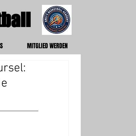
ball
S
MITGLIED WERDEN
rsel:
ie