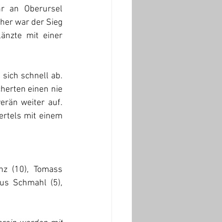
 an Oberursel 
her war der Sieg 
änzte mit einer 
sich schnell ab. 
erten einen nie 
rän weiter auf. 
rtels mit einem 
z (10), Tomass 
us Schmahl (5), 