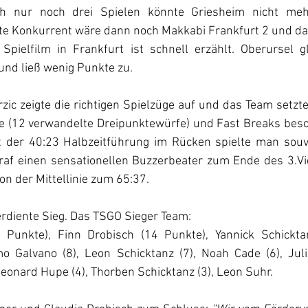
 nur noch drei Spielen könnte Griesheim nicht mehr
zte Konkurrent wäre dann noch Makkabi Frankfurt 2 und da
 Spielfilm in Frankfurt ist schnell erzählt. Oberursel gl
nd ließ wenig Punkte zu. 
zic zeigte die richtigen Spielzüge auf und das Team setzte 
te (12 verwandelte Dreipunktewürfe) und Fast Breaks besch
t der 40:23 Halbzeitführung im Rücken spielte man souve
raf einen sensationellen Buzzerbeater zum Ende des 3.Vie
n der Mittellinie zum 65:37. 
diente Sieg. 
Das TSGO Sieger Team: 
Punkte), Finn Drobisch (14 Punkte), Yannick Schicktan
o Galvano (8), Leon Schicktanz (7), Noah Cade (6), Juli
eonard Hupe (4), Thorben Schicktanz (3), Leon Suhr. 