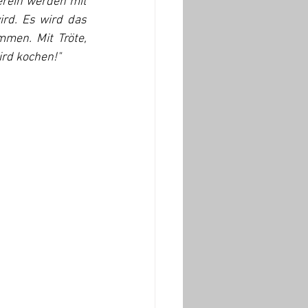
rein werden mit 
rd. Es wird das 
men. Mit Tröte, 
ird kochen!"