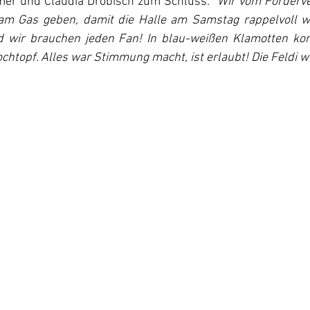
er und Claudia Drobisch zum Schluss: 
"Wir vom Förderve
am Gas geben, damit die Halle am Samstag rappelvoll wi
d wir brauchen jeden Fan! In blau-weißen Klamotten kom
htopf. Alles war Stimmung macht, ist erlaubt! Die Feldi w