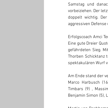
Samstag und danach
vorbeiziehen. Der let
doppelt wichtig. Der
aggressiven Defense u
Erfolgscoach Amci Ter
Eine gute Dreier Quo
gefährdeten Sieg. Mi
Thorben Schicktanz t
spektakulären Wurf vo
Am Ende stand der ver
Marco Harbusch (16 
Timbars (9) , Massim
Benjamin Simon (5), L