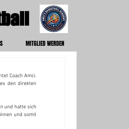
ball
S
MITGLIED WERDEN
htet Coach Amci. 
es den direkten 
n und hatte sich 
innen und somit 