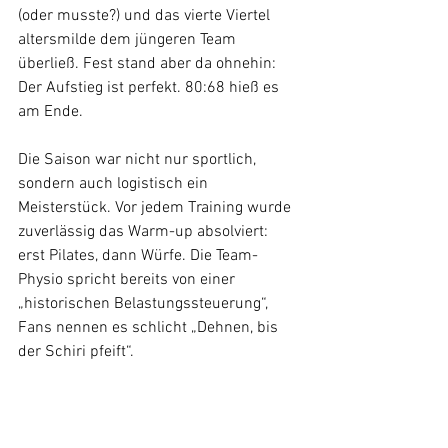
(oder musste?) und das vierte Viertel 
altersmilde dem jüngeren Team 
überließ. Fest stand aber da ohnehin: 
Der Aufstieg ist perfekt. 80:68 hieß es 
am Ende.
Die Saison war nicht nur sportlich, 
sondern auch logistisch ein 
Meisterstück. Vor jedem Training wurde 
zuverlässig das Warm-up absolviert: 
erst Pilates, dann Würfe. Die Team-
Physio spricht bereits von einer 
„historischen Belastungssteuerung“, 
Fans nennen es schlicht „Dehnen, bis 
der Schiri pfeift“.
Mit dem Sprung in die Kreisliga B wartet 
nun eine neue Herausforderung. Doch 
das Aufsteigerteam bleibt gelassen. 