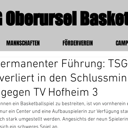
 Oberursel Basket
MANNSCHAFTEN
FÖRDERVEREIN
CAMP
 permanenter Führung: TS
erliert in den Schlussmin
 gegen TV Hofheim 3
nnen ein Basketballspiel zu bestreiten, ist von vornherein 
nur ein Center und eine Aufbauspielerin zur Verfügung st
ch stark umgestellt werden. Angesichts der neun Spieleri
ich ein schweres Spiel an.