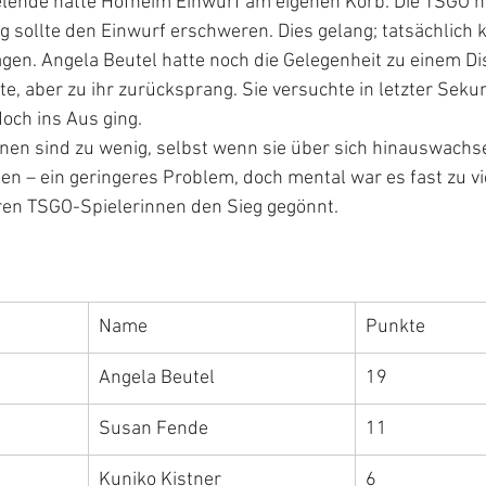
lende hatte Hofheim Einwurf am eigenen Korb. Die TSGO n
 sollte den Einwurf erschweren. Dies gelang; tatsächlich
gen. Angela Beutel hatte noch die Gelegenheit zu einem Di
lte, aber zu ihr zurücksprang. Sie versuchte in letzter Seku
doch ins Aus ging.
nnen sind zu wenig, selbst wenn sie über sich hinauswachse
en – ein geringeres Problem, doch mental war es fast zu vie
eren TSGO-Spielerinnen den Sieg gegönnt.
Name
Punkte
Angela Beutel
19
Susan Fende
11
Kuniko Kistner
6