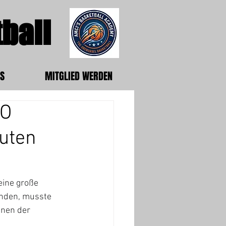
ball
S
MITGLIED WERDEN
GO
uten
eine große 
anden, musste 
nnen der 