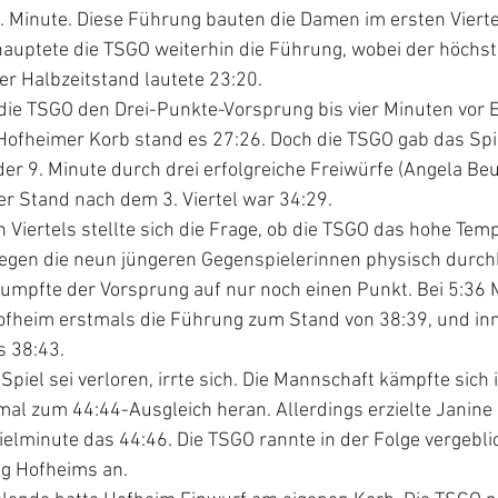
 5. Minute. Diese Führung bauten die Damen im ersten Vierte
hauptete die TSGO weiterhin die Führung, wobei der höchs
er Halbzeitstand lautete 23:20.
die TSGO den Drei-Punkte-Vorsprung bis vier Minuten vor E
Hofheimer Korb stand es 27:26. Doch die TSGO gab das Spie
er 9. Minute durch drei erfolgreiche Freiwürfe (Angela Beu
er Stand nach dem 3. Viertel war 34:29.
n Viertels stellte sich die Frage, ob die TSGO das hohe Tem
gen die neun jüngeren Gegenspielerinnen physisch durch
rumpfte der Vorsprung auf nur noch einen Punkt. Bei 5:36 
heim erstmals die Führung zum Stand von 38:39, und inn
 38:43.
piel sei verloren, irrte sich. Die Mannschaft kämpfte sich i
al zum 44:44-Ausgleich heran. Allerdings erzielte Janine 
ielminute das 44:46. Die TSGO rannte in der Folge vergebli
g Hofheims an.