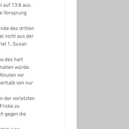
l auf 13:8 aus.
te Vorsprung 
nde des dritten 
l nicht aus der 
tel 1, Susan 
po des hart 
halten würde. 
Minuten vor 
erhalb von nur 
n der vorletzten 
Fricke zu 
ch gegen die 