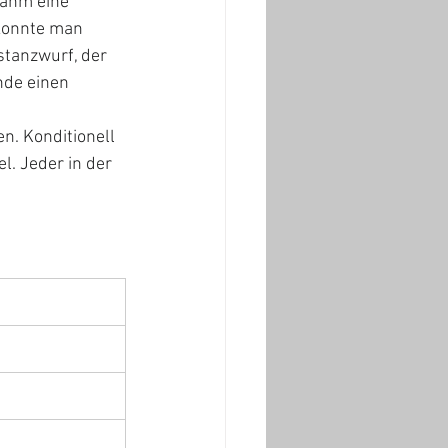
ahm eine 
 konnte man 
stanzwurf, der 
nde einen 
n. Konditionell 
l. Jeder in der 