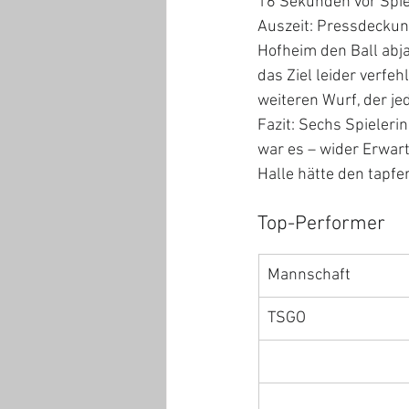
16 Sekunden vor Spie
Auszeit: Pressdeckung
Hofheim den Ball abja
das Ziel leider verfeh
weiteren Wurf, der je
Fazit: Sechs Spieleri
war es – wider Erwart
Halle hätte den tapf
Top-Performer
Mannschaft
TSGO