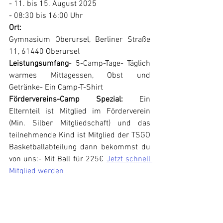
- 11. bis 15. August 2025
- 08:30 bis 16:00 Uhr
Ort:
Gymnasium Oberursel, Berliner Straße 
11, 61440 Oberursel
Leistungsumfang
- 5-Camp-Tage- Täglich 
warmes Mittagessen, Obst und 
Getränke- Ein Camp-T-Shirt
Fördervereins-Camp Spezial: 
Ein 
Elternteil ist Mitglied im Förderverein 
(Min. Silber Mitgliedschaft) und das 
teilnehmende Kind ist Mitglied der TSGO 
Basketballabteilung dann bekommst du 
von uns:- Mit Ball für 225€ 
Jetzt schnell 
Mitglied werden 
Bei Fragen aller Art ist meldet Euch 
gerne bei: 
camp@tsgo-basketball.de
Ansprechpartner: Michael Benner