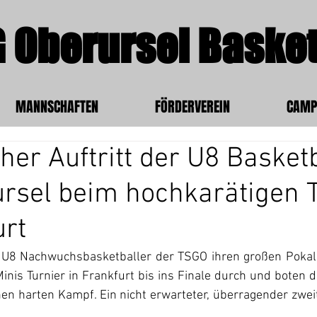
 Oberursel Basket
MANNSCHAFTEN
FÖRDERVEREIN
CAMP
cher Auftritt der U8 Basket
rsel beim hochkarätigen 
urt
e U8 Nachwuchsbasketballer der TSGO ihren großen Pokal i
nis Turnier in Frankfurt bis ins Finale durch und boten d
en harten Kampf. Ein nicht erwarteter, überragender zweit