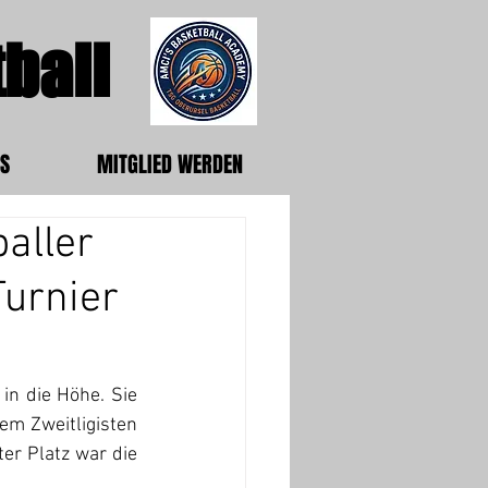
ball
S
MITGLIED WERDEN
baller
Turnier
n die Höhe. Sie 
em Zweitligisten 
er Platz war die 