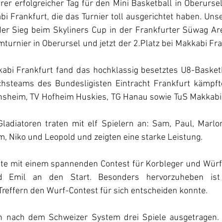
erer erfolgreicher Tag für den Mini Basketball in Oberurse
 Frankfurt, die das Turnier toll ausgerichtet haben. Unse
der Sieg beim Skyliners Cup in der Frankfurter Süwag Are
turnier in Oberursel und jetzt der 2.Platz bei Makkabi Fra
bi Frankfurt fand das hochklassig besetztes U8-Basketbal
teams des Bundesligisten Eintracht Frankfurt kämpfte d
nsheim, TV Hofheim Huskies, TG Hanau sowie TuS Makkabi 
ladiatoren traten mit elf Spielern an: Sam, Paul, Marlon
im, Niko und Leopold und zeigten eine starke Leistung.
te mit einem spannenden Contest für Korbleger und Würfe
d Emil an den Start. Besonders hervorzuheben ist 
reffern den Wurf-Contest für sich entscheiden konnte.
 nach dem Schweizer System drei Spiele ausgetragen. D