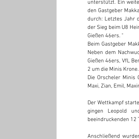
unterstützt. Ein weit
den Gastgeber Makkabi
durch: Letztes Jahr 
der Sieg beim U8 Heim
Gießen 46ers. "
Beim Gastgeber Makka
Neben dem Nachwuchs
Gießen 46ers, VfL Be
2 um die Minis Krone.
Die Orscheler Minis G
Maxi, Zian, Emil, Max
Der Wettkampf starte
gingen Leopold un
beeindruckenden 12 T
Anschließend wurden