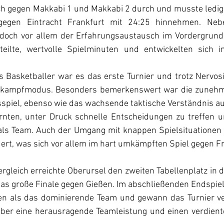
ch gegen Makkabi 1 und Makkabi 2 durch und musste ledigli
gegen Eintracht Frankfurt mit 24:25 hinnehmen. Neb
doch vor allem der Erfahrungsaustausch im Vordergrund: A
eilte, wertvolle Spielminuten und entwickelten sich im
 Basketballer war es das erste Turnier und trotz Nervosit
ttkampfmodus. Besonders bemerkenswert war die zunehme
sspiel, ebenso wie das wachsende taktische Verständnis au
ernten, unter Druck schnelle Entscheidungen zu treffen u
ls Team. Auch der Umgang mit knappen Spielsituationen 
rt, was sich vor allem im hart umkämpften Spiel gegen Fr
rgleich erreichte Oberursel den zweiten Tabellenplatz in 
r das große Finale gegen Gießen. Im abschließenden Endspie
ßen als das dominierende Team und gewann das Turnier ve
über eine herausragende Teamleistung und einen verdiente