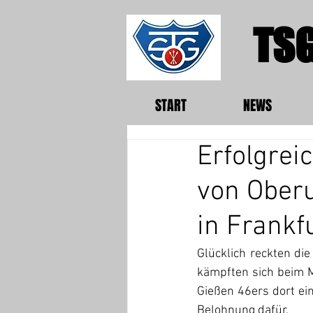
TSG
START
NEWS
Erfolgrei
von Oberu
in Frankf
Glücklich reckten di
kämpften sich beim Mi
Gießen 46ers dort ein
Belohnung dafür.