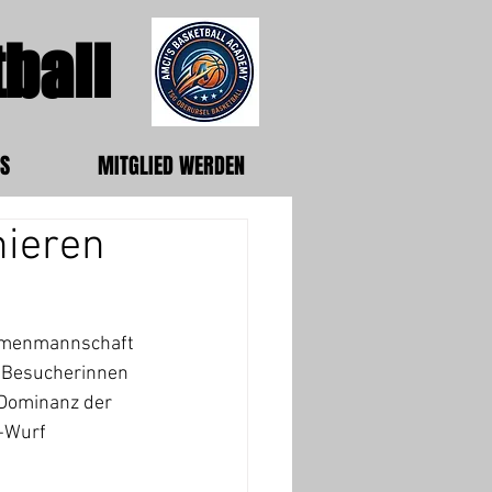
ball
S
MITGLIED WERDEN
hieren
Damenmannschaft 
e Besucherinnen 
 Dominanz der 
-Wurf 