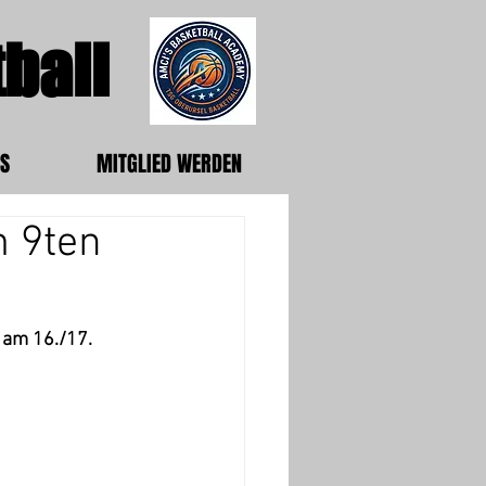
ball
S
MITGLIED WERDEN
 9ten
 am 16./17. 