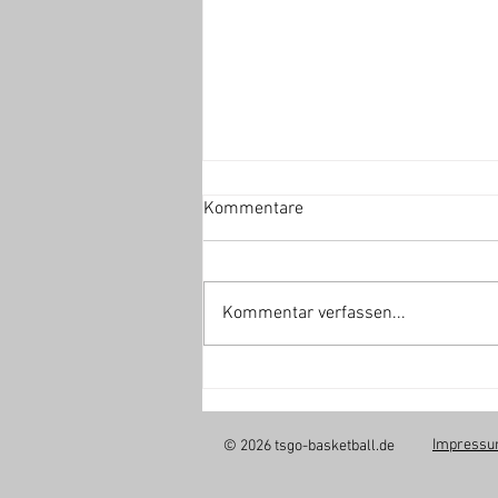
Kommentare
Kommentar verfassen...
Mannschafts-Fotoshooting am
15.08.
Impress
© 2026 tsgo-basketball.de